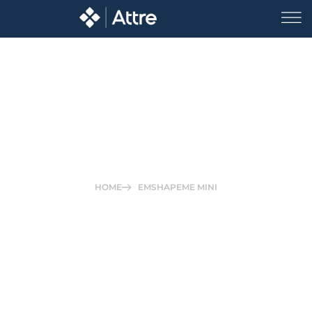
EMShapeMe Mini
HOME
EMSHAPEME MINI